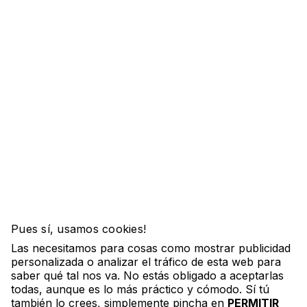
Apúntate al streaming (plazas
presenciales agotadas)
Nombre
*
Pues sí, usamos cookies!
Las necesitamos para cosas como mostrar publicidad
Apellido
*
personalizada o analizar el tráfico de esta web para
saber qué tal nos va. No estás obligado a aceptarlas
todas, aunque es lo más práctico y cómodo. Sí tú
también lo crees, simplemente pincha en
PERMITIR