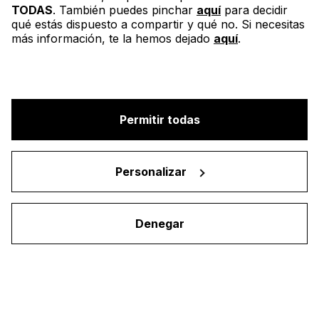
Correo
*
TODAS
. También puedes pinchar
aquí
para decidir
qué estás dispuesto a compartir y qué no. Si necesitas
más información, te la hemos dejado
aquí
.
Teléfono móvil
Permitir todas
¿Cuál es tu situación profesional?
*
Personalizar
[LIN3S] Sector
Denegar
Vía streaming o de manera presencial, ¿cómo quieres
asistir?
*